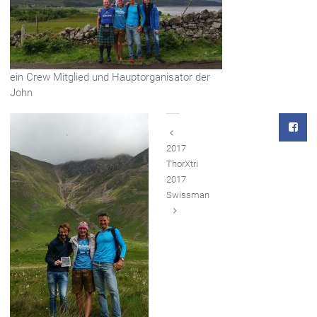
ein Crew Mitglied und Hauptorganisator der
John
2017
ThorXtri
2017
Swissman