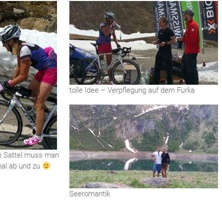
tolle Idee – Verpflegung auf dem Furka
 Sattel muss man
al ab und zu
Seeromantik