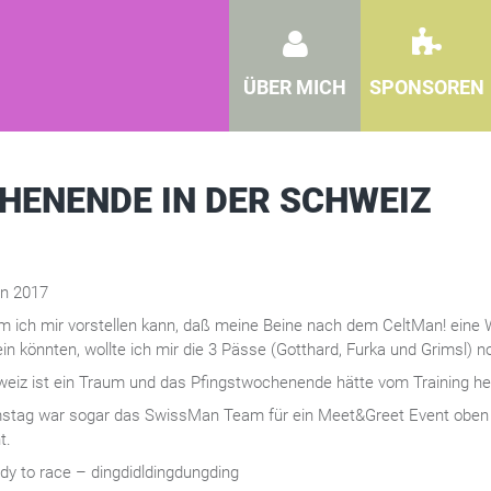
ÜBER MICH
SPONSOREN
HENENDE IN DER SCHWEIZ
en 2017
 ich mir vorstellen kann, daß meine Beine nach dem CeltMan! eine
ein könnten, wollte ich mir die 3 Pässe (Gotthard, Furka und Grimsl)
weiz ist ein Traum und das Pfingstwochenende hätte vom Training her
tag war sogar das SwissMan Team für ein Meet&Greet Event oben
t.
dy to race – dingdidldingdungding