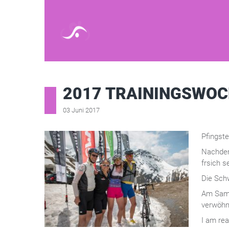
2017 TRAININGSWOC
03 Juni 2017
Pfingst
Nachdem
frsich s
Die Sch
Am Sams
verwöhn
I am rea